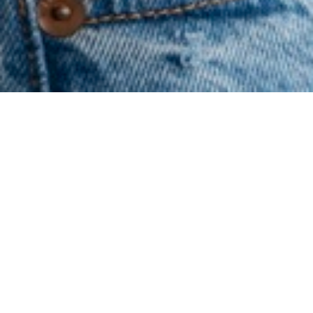
Citas para Pensar
es un espacio de
Cuidando Mentes
donde recopilamos las ideas más influyentes de los
grandes autores y autoras de la Psicología, como Carl
Rogers, Albert Bandura, Mary Ainsworth o Viktor
Frankl, entre otros. Aquí encontrarás
citas
inspiradoras
que ofrecen oportunidades para